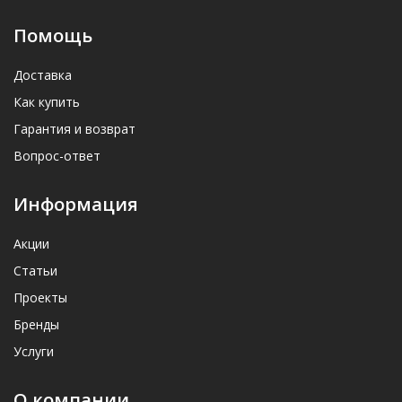
Скидка 45% на собранные модели комодов,
Помощь
кроваток и колясок
с 15.06.2026 по 31.08.2026 г.
Доставка
26 января 2026
Как купить
Новый режим работы
Гарантия и возврат
Вопрос-ответ
Информация
Добро пожаловать на сайт "Радуга детства"
Акции
Статьи
Проекты
Бренды
Услуги
8 июня 2026
О компании
Скидка 30% на все велосипеды