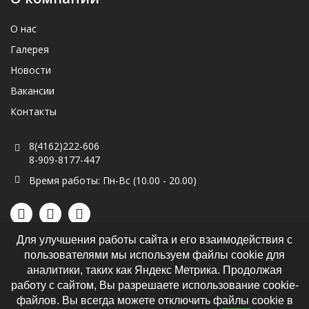
15 декабря 2025
с 01.06.2026 по 31.08.2026 г.
О нас
Финальная распродажа года
Галерея
Новости
Вакансии
Контакты
8(4162)222-606
8-909-8177-447
Время работы: Пн-Вс (10.00 - 20.00)
Для улучшения работы сайта и его взаимодействия с
19 марта 2026
пользователями мы используем файлы cookie для
5 декабря 2024
Распродажа 45%
аналитики, таких как Яндекс Метрика. Продолжая
Политика обработки персональных данных
Парад подарков
работу с сайтом, Вы разрешаете использование cookie-
файлов. Вы всегда можете отключить файлы cookie в