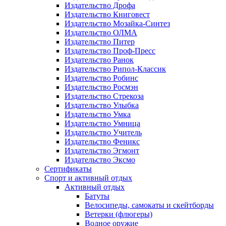
Издательство Дрофа
Издательство Книговест
Издательство Мозайка-Синтез
Издательство ОЛМА
Издательство Питер
Издательство Проф-Пресс
Издательство Ранок
Издательство Рипол-Классик
Издательство Робинс
Издательство Росмэн
Издательство Стрекоза
Издательство Улыбка
Издательство Умка
Издательство Умница
Издательство Учитель
Издательство Феникс
Издательство Эгмонт
Издательство Эксмо
Сертификаты
Спорт и активный отдых
Активный отдых
Батуты
Велосипеды, самокаты и скейтборды
Ветерки (флюгеры)
Водное оружие