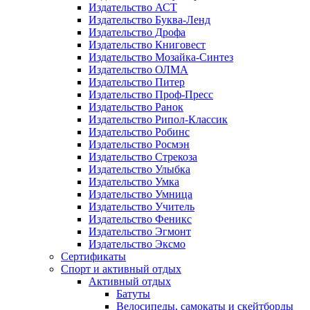
Издательство АСТ
Издательство Буква-Ленд
Издательство Дрофа
Издательство Книговест
Издательство Мозайка-Синтез
Издательство ОЛМА
Издательство Питер
Издательство Проф-Пресс
Издательство Ранок
Издательство Рипол-Классик
Издательство Робинс
Издательство Росмэн
Издательство Стрекоза
Издательство Улыбка
Издательство Умка
Издательство Умница
Издательство Учитель
Издательство Феникс
Издательство Эгмонт
Издательство Эксмо
Сертификаты
Спорт и активный отдых
Активный отдых
Батуты
Велосипеды, самокаты и скейтборды