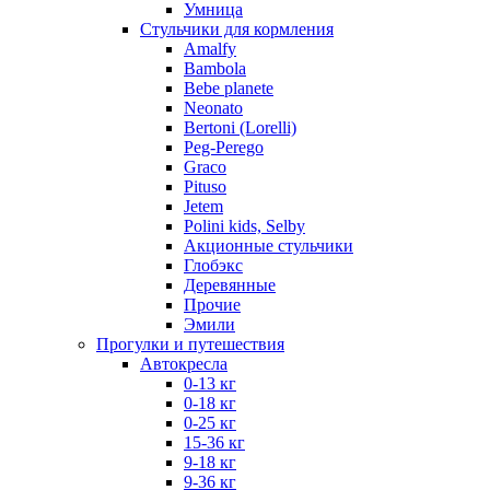
Умница
Стульчики для кормления
Amalfy
Bambola
Bebe planete
Neonato
Bertoni (Lorelli)
Peg-Perego
Graco
Pituso
Jetem
Polini kids, Selby
Акционные стульчики
Глобэкс
Деревянные
Прочие
Эмили
Прогулки и путешествия
Автокресла
0-13 кг
0-18 кг
0-25 кг
15-36 кг
9-18 кг
9-36 кг