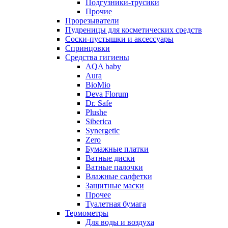
Подгузники-трусики
Прочие
Прорезыватели
Пудреницы для косметических средств
Соски-пустышки и аксессуары
Спринцовки
Средства гигиены
AQA baby
Aura
BioMio
Deva Florum
Dr. Safe
Plushe
Siberica
Synergetic
Zero
Бумажные платки
Ватные диски
Ватные палочки
Влажные салфетки
Защитные маски
Прочее
Туалетная бумага
Термометры
Для воды и воздуха