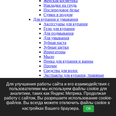
Женская косметика
Накладки на грудь
Послеродовое белье
Сумки в роддом
Для купания и умывания
Аксессуары для купания
Гели для купания
Для подмывания
Для умывания
Зубная паста
Зубные щетки
Ирригаторы
Мыло
Пенка для купания и ванны
Прочие
Средства для волос
Экстракты для купания, травяные
сборы и соль
Для улучшения работы сайта и его взаимодействия с
Клеенки, наматрасники и впитывающие
пользователями мы используем файлы cookie для
пеленки
аналитики, таких как Яндекс Метрика. Продолжая
Впитывающие пеленки
работу с сайтом, Вы разрешаете использование cookie-
Клеенки
файлов. Вы всегда можете отключить файлы cookie в
Наматрасники
Маникюрные принадлежности
настройках Вашего браузера.
ОК
Подгузники