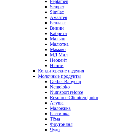
Peptamen
Semper
Similac
Амалтея
Беллакт
Винни
Кабрита
Малыш
Малютка
Мамако
МД Мил
Неокейт
Нэнни
Кондитерские изделия
Молочные продукты
Gerber Babycup
Nemoloko
Nutrisport reforce
Resource Clinutren junior
Агуша
Малоежка
Растишка
Тёма
Фрутоняня
Чудо