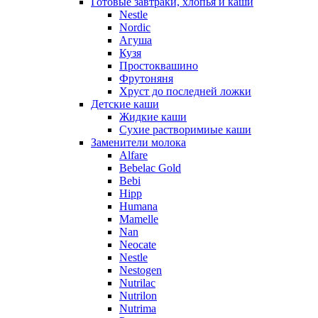
Готовые завтраки, хлопья и каши
Nestle
Nordic
Агуша
Кузя
Простоквашино
Фрутоняня
Хруст до последней ложки
Детские каши
Жидкие каши
Сухие растворимиые каши
Заменители молока
Alfare
Bebelac Gold
Bebi
Hipp
Humana
Mamelle
Nan
Neocate
Nestle
Nestogen
Nutrilac
Nutrilon
Nutrima