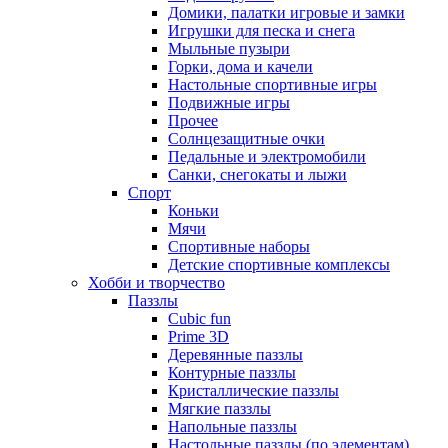
Домики, палатки игровые и замки
Игрушки для песка и снега
Мыльные пузыри
Горки, дома и качели
Настольные спортивные игры
Подвижные игры
Прочее
Солнцезащитные очки
Педальные и электромобили
Санки, снегокаты и лыжи
Спорт
Коньки
Мячи
Спортивные наборы
Детские спортивные комплексы
Хобби и творчество
Паззлы
Cubic fun
Prime 3D
Деревянные паззлы
Контурные паззлы
Кристаллические паззлы
Мягкие паззлы
Напольные паззлы
Настольные паззлы (по элементам)