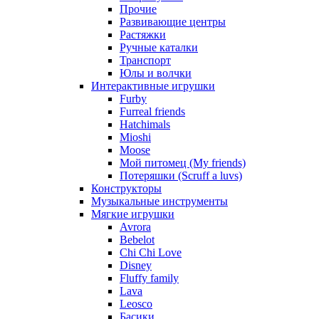
Прочие
Развивающие центры
Растяжки
Ручные каталки
Транспорт
Юлы и волчки
Интерактивные игрушки
Furby
Furreal friends
Hatchimals
Mioshi
Moose
Мой питомец (My friends)
Потеряшки (Scruff a luvs)
Конструкторы
Музыкальные инструменты
Мягкие игрушки
Avrora
Bebelot
Chi Chi Love
Disney
Fluffy family
Lava
Leosco
Басики