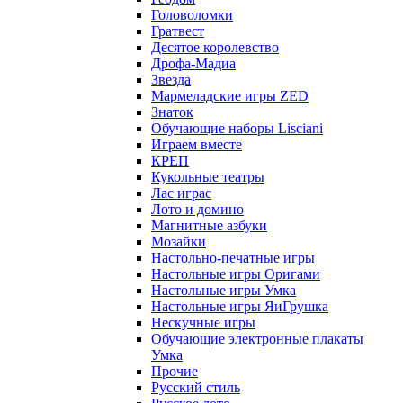
Головоломки
Гратвест
Десятое королевство
Дрофа-Мадиа
Звезда
Мармеладские игры ZED
Знаток
Обучающие наборы Lisciani
Играем вместе
КРЕП
Кукольные театры
Лас играс
Лото и домино
Магнитные азбуки
Мозайки
Настольно-печатные игры
Настольные игры Оригами
Настольные игры Умка
Настольные игры ЯиГрушка
Нескучные игры
Обучающие электронные плакаты
Умка
Прочие
Русский стиль