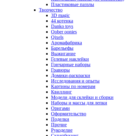
Пластиковые паззлы
Творчество
3D magic
44 котенка
Danko toys
Oober oonies
Qixels
Аромафабрика
Барельефы
Выжигание
Гелевые наклейки
Гончарные наборы
Гравюры
Домики-раскраски
Исследования и опыты
Картины по номерам
Квиллинг
Модели для склейки и сборки
Наборы и массы для лепки
Оригами
Оформительство
Поделки
Прочие
Рукоделие
Скрапбукинг