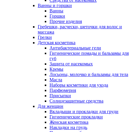
Средства от насекомых
Ванны и горшки
Ванны
Горшки
Прочие изделия
Гребешки, расчески, щеточки для волос и
массажа
Грелки
Детская косметика
Антибактериальные гели
Гигиенические помады и бальзамы для
губ
Защита от насекомых
Кремы
Лосьоны, молочко и бальзамы для тела
Масла
Наборы косметики для ухода
Парфюмерия
Присыпки
Солнцезащитные средства
Для женщин
Вкладыши и прокладки для груди
Гигиенические прокладки
Женская косметика
Накладки на грудь