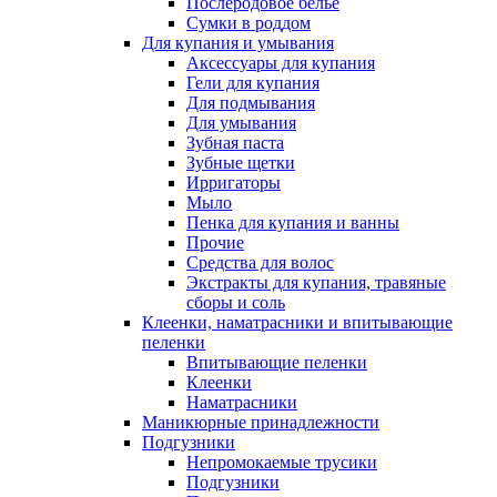
Послеродовое белье
Сумки в роддом
Для купания и умывания
Аксессуары для купания
Гели для купания
Для подмывания
Для умывания
Зубная паста
Зубные щетки
Ирригаторы
Мыло
Пенка для купания и ванны
Прочие
Средства для волос
Экстракты для купания, травяные
сборы и соль
Клеенки, наматрасники и впитывающие
пеленки
Впитывающие пеленки
Клеенки
Наматрасники
Маникюрные принадлежности
Подгузники
Непромокаемые трусики
Подгузники