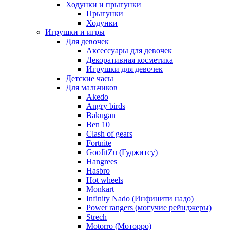
Ходунки и прыгунки
Прыгунки
Ходунки
Игрушки и игры
Для девочек
Аксессуары для девочек
Декоративная косметика
Игрушки для девочек
Детские часы
Для мальчиков
Akedo
Angry birds
Bakugan
Ben 10
Clash of gears
Fortnite
GooJitZu (Гуджитсу)
Hangrees
Hasbro
Hot wheels
Monkart
Infinity Nado (Инфинити надо)
Power rangers (могучие рейнджеры)
Strech
Motorro (Моторро)