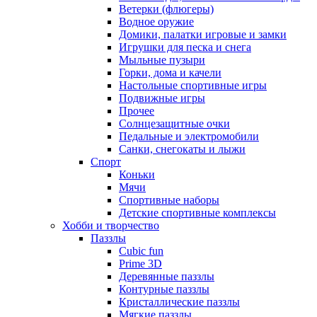
Ветерки (флюгеры)
Водное оружие
Домики, палатки игровые и замки
Игрушки для песка и снега
Мыльные пузыри
Горки, дома и качели
Настольные спортивные игры
Подвижные игры
Прочее
Солнцезащитные очки
Педальные и электромобили
Санки, снегокаты и лыжи
Спорт
Коньки
Мячи
Спортивные наборы
Детские спортивные комплексы
Хобби и творчество
Паззлы
Cubic fun
Prime 3D
Деревянные паззлы
Контурные паззлы
Кристаллические паззлы
Мягкие паззлы