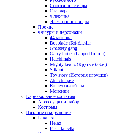
Русское лото
Спортивные игры
Стеллар
Флексика
Электронные игры
Прочие
Фигуры и персонажи
44 котенка
Beyblade (Бэйблейд)
Grossery gang
Garry Potter (Гарри Поттер)
Hatchimals
Mighty beanz (Крутые бобы)
Stikbot
Toy story (История игрушек)
Zhu zhu pets
Кошечки-собачки
Монсики
Карнавальные костюмы
Аксессуары и наборы
Костюмы
Питание и кормление
Бакалея
Heinz
Pasta la bella