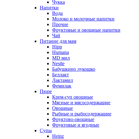
Чукка
Напитки
Вода
Молоко и молочные напитки
Прочие
Фруктовые и овощные напитки
Чай
Питание для мам
Hipp
Humana
MD мил
Nestle
Бабушкино лукошко
Беллакт
Лактамил
Фемилак
Пюре
Крем-суп овощные
Мясные и мясосодержащие
Овощные
Рыбные и рыбосодержащие
Фруктово-овощные
Фруктовые и ягодные
Супы
Heinz