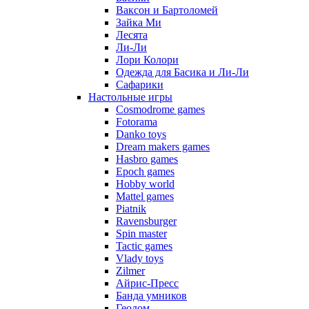
Ваксон и Бартоломей
Зайка Ми
Лесята
Ли-Ли
Лори Колори
Одежда для Басика и Ли-Ли
Сафарики
Настольные игры
Cosmodrome games
Fotorama
Danko toys
Dream makers games
Hasbro games
Epoch games
Hobby world
Mattel games
Piatnik
Ravensburger
Spin master
Tactic games
Vlady toys
Zilmer
Айрис-Пресс
Банда умников
Геодом