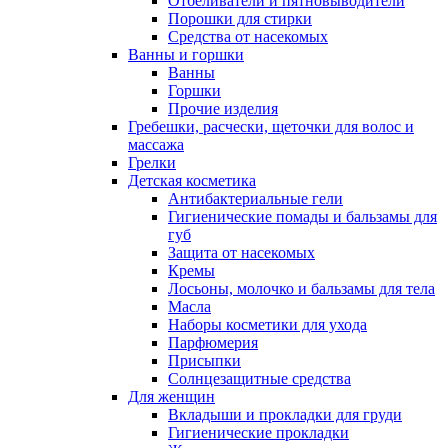
Отбеливатели и пятновыводители
Порошки для стирки
Средства от насекомых
Ванны и горшки
Ванны
Горшки
Прочие изделия
Гребешки, расчески, щеточки для волос и
массажа
Грелки
Детская косметика
Антибактериальные гели
Гигиенические помады и бальзамы для
губ
Защита от насекомых
Кремы
Лосьоны, молочко и бальзамы для тела
Масла
Наборы косметики для ухода
Парфюмерия
Присыпки
Солнцезащитные средства
Для женщин
Вкладыши и прокладки для груди
Гигиенические прокладки