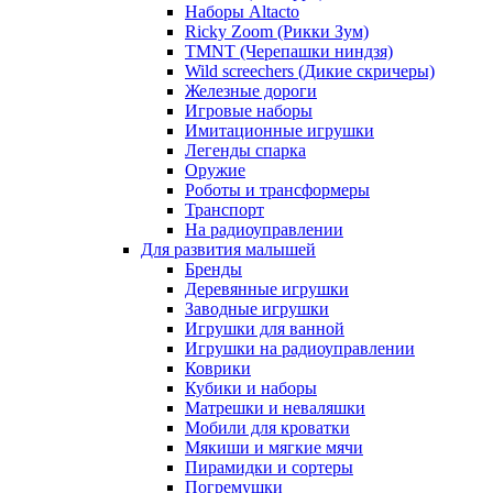
Наборы Altacto
Ricky Zoom (Рикки Зум)
TMNT (Черепашки ниндзя)
Wild screechers (Дикие скричеры)
Железные дороги
Игровые наборы
Имитационные игрушки
Легенды спарка
Оружие
Роботы и трансформеры
Транспорт
На радиоуправлении
Для развития малышей
Бренды
Деревянные игрушки
Заводные игрушки
Игрушки для ванной
Игрушки на радиоуправлении
Коврики
Кубики и наборы
Матрешки и неваляшки
Мобили для кроватки
Мякиши и мягкие мячи
Пирамидки и сортеры
Погремушки