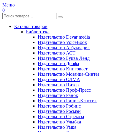
Меню
0
Каталог товаров
Библиотека
Издательство Devar media
Издательство VoiceBook
Издательство Азбукварик
Издательство АСТ
Издательство Буква-Ленд
Издательство Дрофа
Издательство Книговест
Издательство Мозайка-Синтез
Издательство ОЛМА
Издательство Питер
Издательство Проф-Пресс
Издательство Ранок
Издательство Рипол-Классик
Издательство Робинс
Издательство Росмэн
Издательство Стрекоза
Издательство Улыбка
Издательство Умка