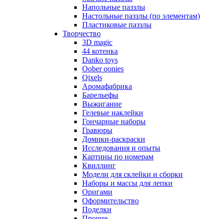
Напольные паззлы
Настольные паззлы (по элементам)
Пластиковые паззлы
Творчество
3D magic
44 котенка
Danko toys
Oober oonies
Qixels
Аромафабрика
Барельефы
Выжигание
Гелевые наклейки
Гончарные наборы
Гравюры
Домики-раскраски
Исследования и опыты
Картины по номерам
Квиллинг
Модели для склейки и сборки
Наборы и массы для лепки
Оригами
Оформительство
Поделки
Прочие