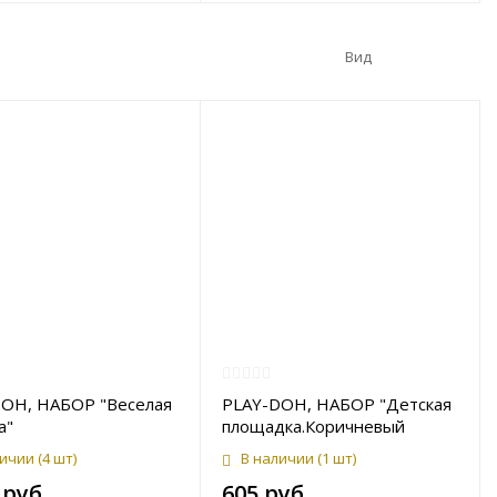
Вид
OH, НАБОР "Веселая
PLAY-DOH, НАБОР "Детская
а"
площадка.Коричневый
динозаврик"
личии
(4 шт)
В наличии
(1 шт)
 руб.
605 руб.