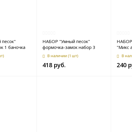
 песок"
НАБОР "Умный песок"
НАБОР 
к 1 баночка
формочка-замок набор 3
"Микс а
баночки
пакете
шт)
В наличии
(1 шт)
В на
418 руб.
240 р