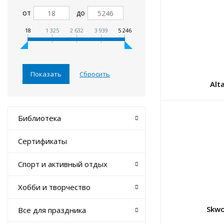
от
до
18
1 325
2 632
3 939
5 246
Alt
Библиотека
Сертификаты
Спорт и активный отдых
Хобби и творчество
Skwo
Все для праздника