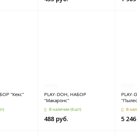
БОР "Кекс"
PLAY-DOH, НАБОР
PLAY-
"Макаронс"
"Пылес
шт)
В наличии
(6 шт)
В на
488 руб.
5 246