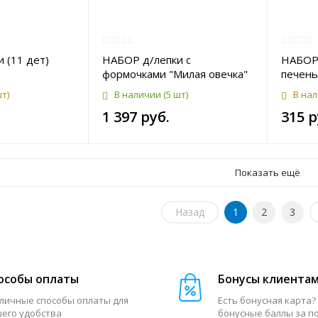
 (11 дет)
НАБОР д/лепки с
НАБОР 
формочками "Милая овечка"
печень
шт)
В наличии
(5 шт)
В на
1 397 руб.
315 р
Показать ещё
Назад
1
2
3
особы оплаты
Бонусы клиента
личные способы оплаты для
Есть бонусная карта?
его удобства
бонусные баллы за п