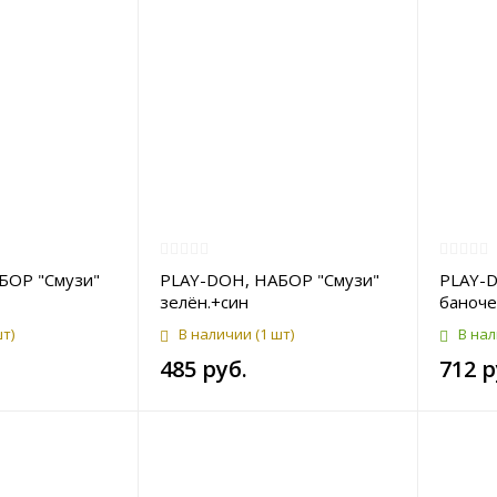
БОР "Смузи"
PLAY-DOH, НАБОР "Смузи"
PLAY-D
зелён.+син
баночек
шт)
В наличии
(1 шт)
В на
485 руб.
712 р