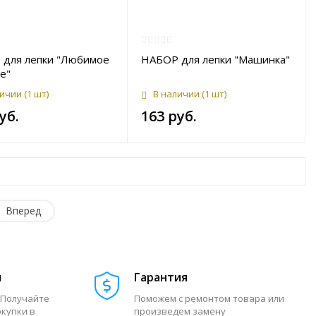
для лепки "Любимое
НАБОР для лепки "Машинка"
е"
личии
(1 шт)
В наличии
(1 шт)
уб.
163 руб.
Вперед
м
Гарантия
 Получайте
Поможем с ремонтом товара или
окупки в
произведем замену