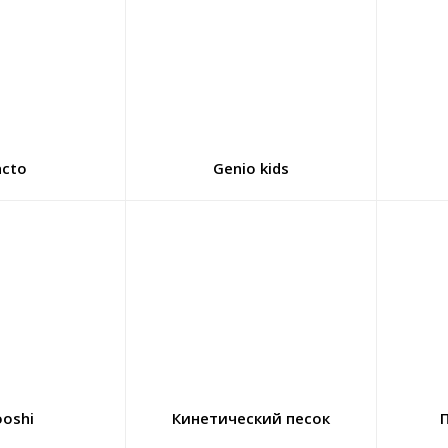
acto
Genio kids
oshi
Кинетический песок