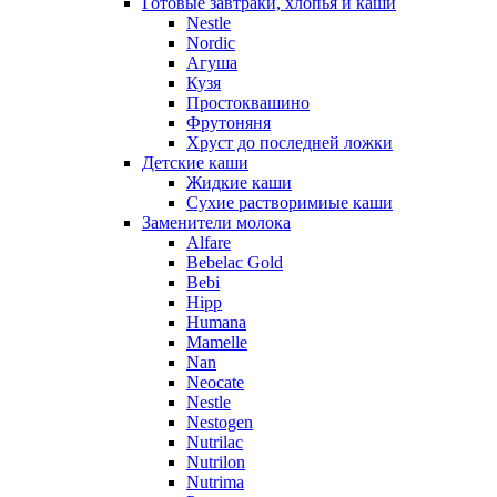
Готовые завтраки, хлопья и каши
Nestle
Nordic
Агуша
Кузя
Простоквашино
Фрутоняня
Хруст до последней ложки
Детские каши
Жидкие каши
Сухие растворимиые каши
Заменители молока
Alfare
Bebelac Gold
Bebi
Hipp
Humana
Mamelle
Nan
Neocate
Nestle
Nestogen
Nutrilac
Nutrilon
Nutrima