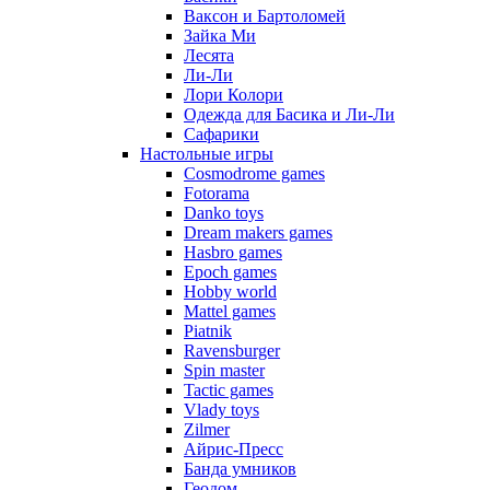
Ваксон и Бартоломей
Зайка Ми
Лесята
Ли-Ли
Лори Колори
Одежда для Басика и Ли-Ли
Сафарики
Настольные игры
Cosmodrome games
Fotorama
Danko toys
Dream makers games
Hasbro games
Epoch games
Hobby world
Mattel games
Piatnik
Ravensburger
Spin master
Tactic games
Vlady toys
Zilmer
Айрис-Пресс
Банда умников
Геодом