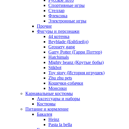
Русское лото
Спортивные игры
Стеллар
Флексика
Электронные игры
Прочие
Фигуры и персонажи
44 котенка
Beyblade (Бэйблейд)
Grossery gang
Garry Potter (Гарри Поттер)
Hatchimals
Mighty beanz (Крутые бобы)
Stikbot
Toy story (История игрушек)
Zhu zhu pets
Кошечки-собачки
Монсики
Карнавальные костюмы
Аксессуары и наборы
Костюмы
Питание и кормление
Бакалея
Heinz
Pasta la bella