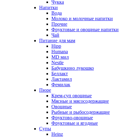
Чукка
Напитки
Вода
Молоко и молочные напитки
Прочие
Фруктовые и овощные напитки
Чай
Питание для мам
Hipp
Humana
MD мил
Nestle
Бабушкино лукошко
Беллакт
Лактамил
Фемилак
Пюре
Крем-суп овощные
Мясные и мясосодержащие
Овощные
Рыбные и рыбосодержащие
Фруктово-овощные
Фруктовые и ягодные
Супы
Heinz