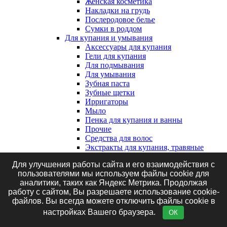
Женская косметика
Накладки на грудь
Послеродовое белье
Сумки в роддом
Для купания и умывания
Аксессуары для купания
Гели для купания
Для подмывания
Для умывания
Зубная паста
Зубные щетки
Ирригаторы
Мыло
Пенка для купания и ванны
Прочие
Средства для волос
Экстракты для купания, травяные
сборы и соль
Для улучшения работы сайта и его взаимодействия с
Клеенки, наматрасники и впитывающие
пользователями мы используем файлы cookie для
пеленки
аналитики, таких как Яндекс Метрика. Продолжая
Впитывающие пеленки
работу с сайтом, Вы разрешаете использование cookie-
Клеенки
файлов. Вы всегда можете отключить файлы cookie в
Наматрасники
Маникюрные принадлежности
настройках Вашего браузера.
ОК
Подгузники