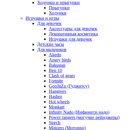
Ходунки и прыгунки
Прыгунки
Ходунки
Игрушки и игры
Для девочек
Аксессуары для девочек
Декоративная косметика
Игрушки для девочек
Детские часы
Для мальчиков
Akedo
Angry birds
Bakugan
Ben 10
Clash of gears
Fortnite
GooJitZu (Гуджитсу)
Hangrees
Hasbro
Hot wheels
Monkart
Infinity Nado (Инфинити надо)
Power rangers (могучие рейнджеры)
Strech
Motorro (Моторро)