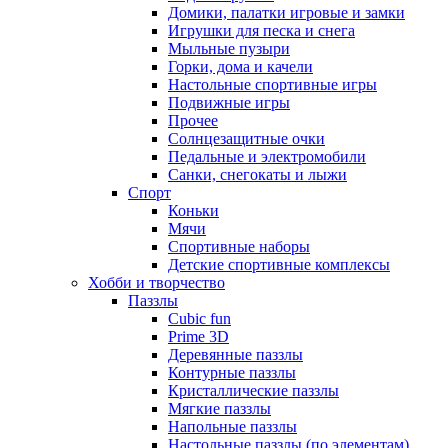
Домики, палатки игровые и замки
Игрушки для песка и снега
Мыльные пузыри
Горки, дома и качели
Настольные спортивные игры
Подвижные игры
Прочее
Солнцезащитные очки
Педальные и электромобили
Санки, снегокаты и лыжи
Спорт
Коньки
Мячи
Спортивные наборы
Детские спортивные комплексы
Хобби и творчество
Паззлы
Cubic fun
Prime 3D
Деревянные паззлы
Контурные паззлы
Кристаллические паззлы
Мягкие паззлы
Напольные паззлы
Настольные паззлы (по элементам)