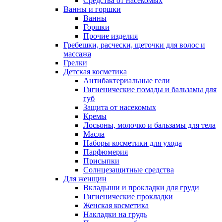
Средства от насекомых
Ванны и горшки
Ванны
Горшки
Прочие изделия
Гребешки, расчески, щеточки для волос и
массажа
Грелки
Детская косметика
Антибактериальные гели
Гигиенические помады и бальзамы для
губ
Защита от насекомых
Кремы
Лосьоны, молочко и бальзамы для тела
Масла
Наборы косметики для ухода
Парфюмерия
Присыпки
Солнцезащитные средства
Для женщин
Вкладыши и прокладки для груди
Гигиенические прокладки
Женская косметика
Накладки на грудь