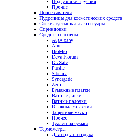
Подгузники-трусики
Прочие
Прорезыватели
Пудреницы для косметических средств
Соски-пустышки и аксессуары
Спринцовки
Средства гигиены
AQA baby
Aura
BioMio
Deva Florum
Dr. Safe
Plushe
Siberica
Synergetic
Zero
Бумажные платки
Ватные диски
Ватные палочки
Влажные салфетки
Защитные маски
Прочее
Туалетная бумага
Термометры
Для воды и воздуха