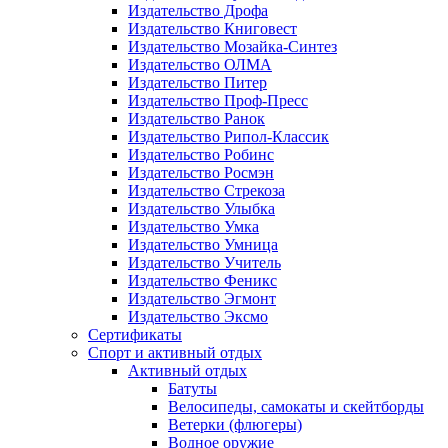
Издательство Дрофа
Издательство Книговест
Издательство Мозайка-Синтез
Издательство ОЛМА
Издательство Питер
Издательство Проф-Пресс
Издательство Ранок
Издательство Рипол-Классик
Издательство Робинс
Издательство Росмэн
Издательство Стрекоза
Издательство Улыбка
Издательство Умка
Издательство Умница
Издательство Учитель
Издательство Феникс
Издательство Эгмонт
Издательство Эксмо
Сертификаты
Спорт и активный отдых
Активный отдых
Батуты
Велосипеды, самокаты и скейтборды
Ветерки (флюгеры)
Водное оружие