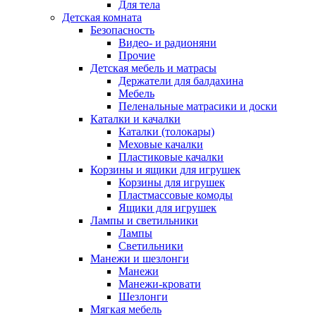
Для тела
Детская комната
Безопасность
Видео- и радионяни
Прочие
Детская мебель и матрасы
Держатели для балдахина
Мебель
Пеленальные матрасики и доски
Каталки и качалки
Каталки (толокары)
Меховые качалки
Пластиковые качалки
Корзины и ящики для игрушек
Корзины для игрушек
Пластмассовые комоды
Ящики для игрушек
Лампы и светильники
Лампы
Светильники
Манежи и шезлонги
Манежи
Манежи-кровати
Шезлонги
Мягкая мебель