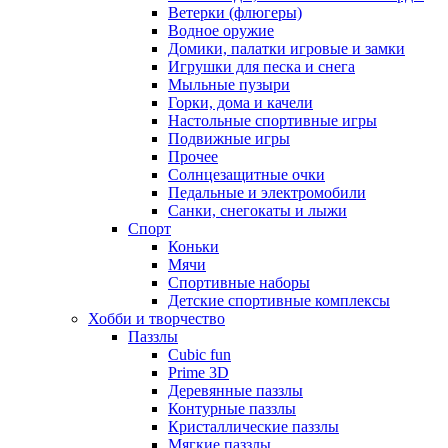
Ветерки (флюгеры)
Водное оружие
Домики, палатки игровые и замки
Игрушки для песка и снега
Мыльные пузыри
Горки, дома и качели
Настольные спортивные игры
Подвижные игры
Прочее
Солнцезащитные очки
Педальные и электромобили
Санки, снегокаты и лыжи
Спорт
Коньки
Мячи
Спортивные наборы
Детские спортивные комплексы
Хобби и творчество
Паззлы
Cubic fun
Prime 3D
Деревянные паззлы
Контурные паззлы
Кристаллические паззлы
Мягкие паззлы