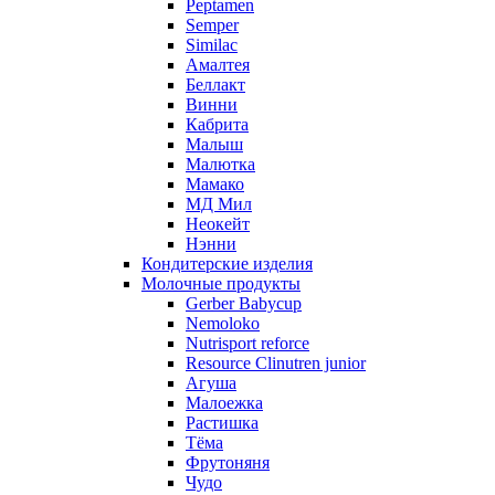
Peptamen
Semper
Similac
Амалтея
Беллакт
Винни
Кабрита
Малыш
Малютка
Мамако
МД Мил
Неокейт
Нэнни
Кондитерские изделия
Молочные продукты
Gerber Babycup
Nemoloko
Nutrisport reforce
Resource Clinutren junior
Агуша
Малоежка
Растишка
Тёма
Фрутоняня
Чудо