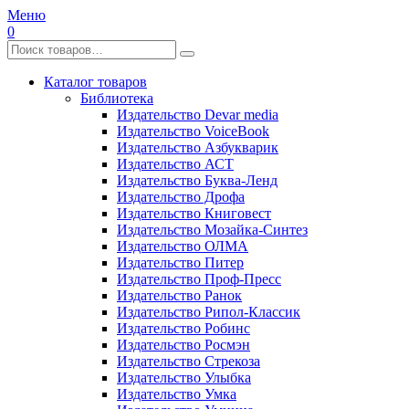
Меню
0
Каталог товаров
Библиотека
Издательство Devar media
Издательство VoiceBook
Издательство Азбукварик
Издательство АСТ
Издательство Буква-Ленд
Издательство Дрофа
Издательство Книговест
Издательство Мозайка-Синтез
Издательство ОЛМА
Издательство Питер
Издательство Проф-Пресс
Издательство Ранок
Издательство Рипол-Классик
Издательство Робинс
Издательство Росмэн
Издательство Стрекоза
Издательство Улыбка
Издательство Умка