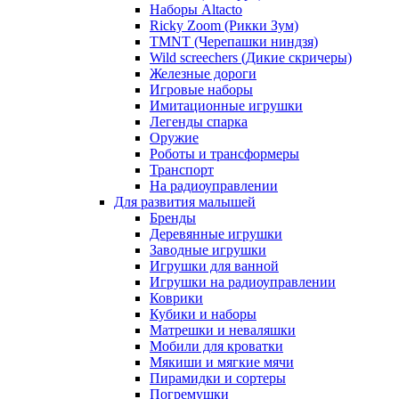
Наборы Altacto
Ricky Zoom (Рикки Зум)
TMNT (Черепашки ниндзя)
Wild screechers (Дикие скричеры)
Железные дороги
Игровые наборы
Имитационные игрушки
Легенды спарка
Оружие
Роботы и трансформеры
Транспорт
На радиоуправлении
Для развития малышей
Бренды
Деревянные игрушки
Заводные игрушки
Игрушки для ванной
Игрушки на радиоуправлении
Коврики
Кубики и наборы
Матрешки и неваляшки
Мобили для кроватки
Мякиши и мягкие мячи
Пирамидки и сортеры
Погремушки