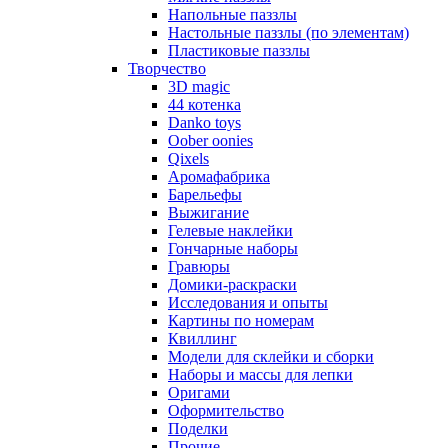
Напольные паззлы
Настольные паззлы (по элементам)
Пластиковые паззлы
Творчество
3D magic
44 котенка
Danko toys
Oober oonies
Qixels
Аромафабрика
Барельефы
Выжигание
Гелевые наклейки
Гончарные наборы
Гравюры
Домики-раскраски
Исследования и опыты
Картины по номерам
Квиллинг
Модели для склейки и сборки
Наборы и массы для лепки
Оригами
Оформительство
Поделки
Прочие