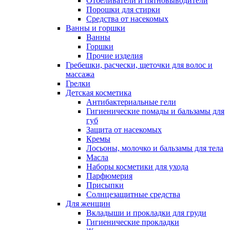
Отбеливатели и пятновыводители
Порошки для стирки
Средства от насекомых
Ванны и горшки
Ванны
Горшки
Прочие изделия
Гребешки, расчески, щеточки для волос и
массажа
Грелки
Детская косметика
Антибактериальные гели
Гигиенические помады и бальзамы для
губ
Защита от насекомых
Кремы
Лосьоны, молочко и бальзамы для тела
Масла
Наборы косметики для ухода
Парфюмерия
Присыпки
Солнцезащитные средства
Для женщин
Вкладыши и прокладки для груди
Гигиенические прокладки