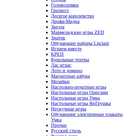
Головоломки
Гратвест
Десятое королевство
Дрофа-Мадиа
Звезда
Мармеладские игры ZED
Знаток
Обучающие наборы Lisciani
Играем вместе
КРЕП
Кукольные театры
Лас играс
Лото и домино
Магнитные азбуки
Мозайки
Настольно-печатные игры
Настольные игры Оригами
Настольные игры Умка
Настольные игры ЯиГрушка
Нескучные игры
Обучающие электронные плакаты
Умка
Прочие
Русский стиль