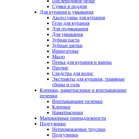
Послеродовое белье
Сумки в роддом
Для купания и умывания
Аксессуары для купания
Гели для купания
Для подмывания
Для умывания
Зубная паста
Зубные щетки
Ирригаторы
Мыло
Пенка для купания и ванны
Прочие
Средства для волос
Экстракты для купания, травяные
сборы и соль
Клеенки, наматрасники и впитывающие
пеленки
Впитывающие пеленки
Клеенки
Наматрасники
Маникюрные принадлежности
Подгузники
Непромокаемые трусики
Подгузники