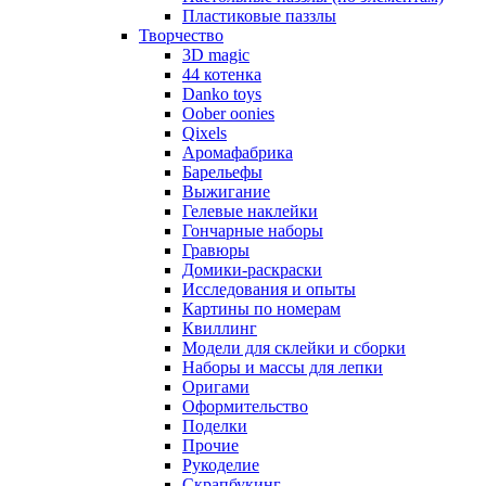
Пластиковые паззлы
Творчество
3D magic
44 котенка
Danko toys
Oober oonies
Qixels
Аромафабрика
Барельефы
Выжигание
Гелевые наклейки
Гончарные наборы
Гравюры
Домики-раскраски
Исследования и опыты
Картины по номерам
Квиллинг
Модели для склейки и сборки
Наборы и массы для лепки
Оригами
Оформительство
Поделки
Прочие
Рукоделие
Скрапбукинг