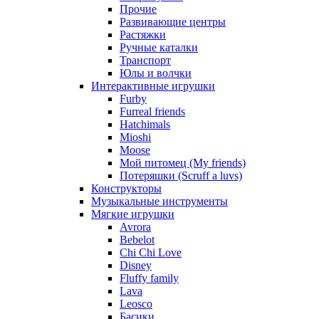
Прочие
Развивающие центры
Растяжки
Ручные каталки
Транспорт
Юлы и волчки
Интерактивные игрушки
Furby
Furreal friends
Hatchimals
Mioshi
Moose
Мой питомец (My friends)
Потеряшки (Scruff a luvs)
Конструкторы
Музыкальные инструменты
Мягкие игрушки
Avrora
Bebelot
Chi Chi Love
Disney
Fluffy family
Lava
Leosco
Басики