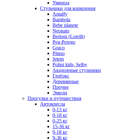
Умница
Стульчики для кормления
Amalfy
Bambola
Bebe planete
Neonato
Bertoni (Lorelli)
Peg-Perego
Graco
Pituso
Jetem
Polini kids, Selby
Акционные стульчики
Глобэкс
Деревянные
Прочие
Эмили
Прогулки и путешествия
Автокресла
0-13 кг
0-18 кг
0-25 кг
15-36 кг
9-18 кг
9-36 кг