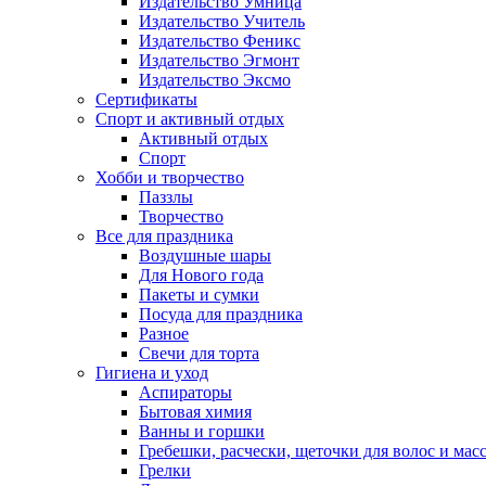
Издательство Умница
Издательство Учитель
Издательство Феникс
Издательство Эгмонт
Издательство Эксмо
Сертификаты
Спорт и активный отдых
Активный отдых
Спорт
Хобби и творчество
Паззлы
Творчество
Все для праздника
Воздушные шары
Для Нового года
Пакеты и сумки
Посуда для праздника
Разное
Свечи для торта
Гигиена и уход
Аспираторы
Бытовая химия
Ванны и горшки
Гребешки, расчески, щеточки для волос и мас
Грелки