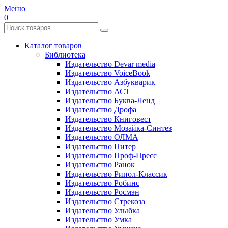
Меню
0
Каталог товаров
Библиотека
Издательство Devar media
Издательство VoiceBook
Издательство Азбукварик
Издательство АСТ
Издательство Буква-Ленд
Издательство Дрофа
Издательство Книговест
Издательство Мозайка-Синтез
Издательство ОЛМА
Издательство Питер
Издательство Проф-Пресс
Издательство Ранок
Издательство Рипол-Классик
Издательство Робинс
Издательство Росмэн
Издательство Стрекоза
Издательство Улыбка
Издательство Умка