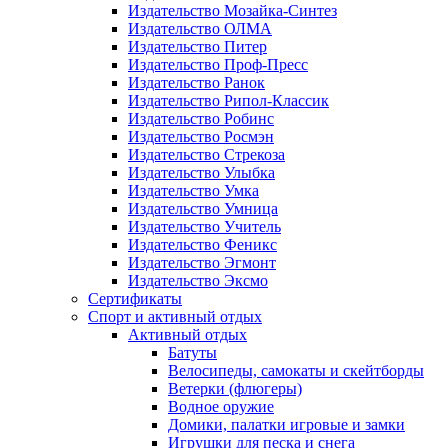
Издательство Мозайка-Синтез
Издательство ОЛМА
Издательство Питер
Издательство Проф-Пресс
Издательство Ранок
Издательство Рипол-Классик
Издательство Робинс
Издательство Росмэн
Издательство Стрекоза
Издательство Улыбка
Издательство Умка
Издательство Умница
Издательство Учитель
Издательство Феникс
Издательство Эгмонт
Издательство Эксмо
Сертификаты
Спорт и активный отдых
Активный отдых
Батуты
Велосипеды, самокаты и скейтборды
Ветерки (флюгеры)
Водное оружие
Домики, палатки игровые и замки
Игрушки для песка и снега