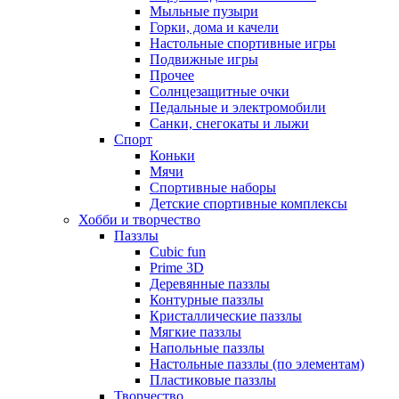
Мыльные пузыри
Горки, дома и качели
Настольные спортивные игры
Подвижные игры
Прочее
Солнцезащитные очки
Педальные и электромобили
Санки, снегокаты и лыжи
Спорт
Коньки
Мячи
Спортивные наборы
Детские спортивные комплексы
Хобби и творчество
Паззлы
Cubic fun
Prime 3D
Деревянные паззлы
Контурные паззлы
Кристаллические паззлы
Мягкие паззлы
Напольные паззлы
Настольные паззлы (по элементам)
Пластиковые паззлы
Творчество