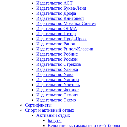
Издательство АСТ
Издательство Буква-Ленд
Издательство Дрофа
Издательство Книговест
Издательство Мозайка-Синтез
Издательство ОЛМА
Издательство Питер
Издательство Проф-Пресс
Издательство Ранок
Издательство Рипол-Классик
Издательство Робинс
Издательство Росмэн
Издательство Стрекоза
Издательство Улыбка
Издательство Умка
Издательство Умница
Издательство Учитель
Издательство Феникс
Издательство Эгмонт
Издательство Эксмо
Сертификаты
Спорт и активный отдых
Активный отдых
Батуты
Велосипеды, самокаты и скейтборды