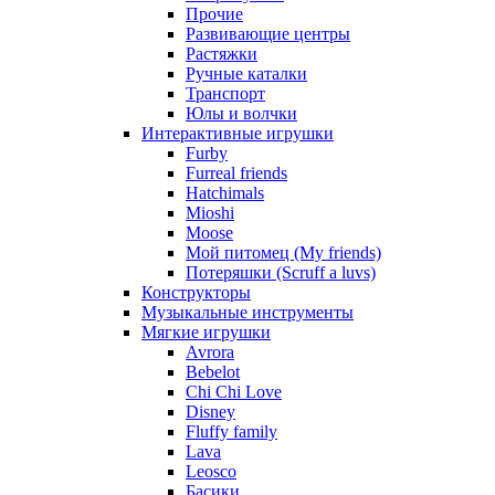
Прочие
Развивающие центры
Растяжки
Ручные каталки
Транспорт
Юлы и волчки
Интерактивные игрушки
Furby
Furreal friends
Hatchimals
Mioshi
Moose
Мой питомец (My friends)
Потеряшки (Scruff a luvs)
Конструкторы
Музыкальные инструменты
Мягкие игрушки
Avrora
Bebelot
Chi Chi Love
Disney
Fluffy family
Lava
Leosco
Басики