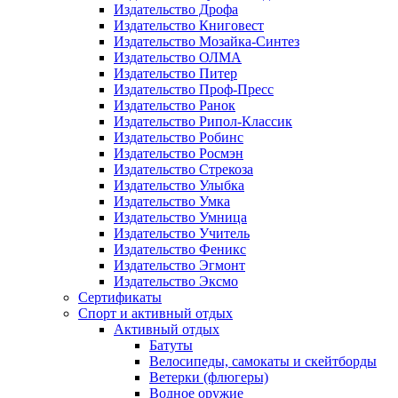
Издательство Дрофа
Издательство Книговест
Издательство Мозайка-Синтез
Издательство ОЛМА
Издательство Питер
Издательство Проф-Пресс
Издательство Ранок
Издательство Рипол-Классик
Издательство Робинс
Издательство Росмэн
Издательство Стрекоза
Издательство Улыбка
Издательство Умка
Издательство Умница
Издательство Учитель
Издательство Феникс
Издательство Эгмонт
Издательство Эксмо
Сертификаты
Спорт и активный отдых
Активный отдых
Батуты
Велосипеды, самокаты и скейтборды
Ветерки (флюгеры)
Водное оружие