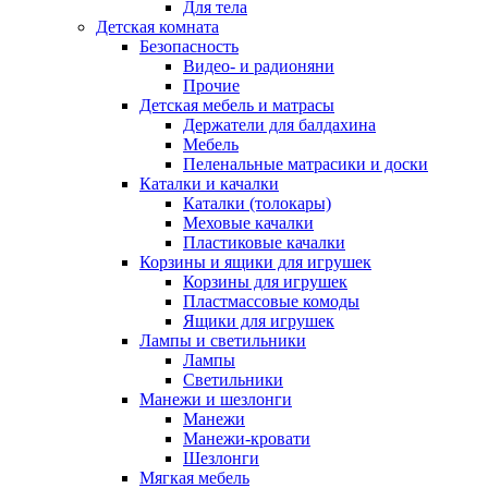
Для тела
Детская комната
Безопасность
Видео- и радионяни
Прочие
Детская мебель и матрасы
Держатели для балдахина
Мебель
Пеленальные матрасики и доски
Каталки и качалки
Каталки (толокары)
Меховые качалки
Пластиковые качалки
Корзины и ящики для игрушек
Корзины для игрушек
Пластмассовые комоды
Ящики для игрушек
Лампы и светильники
Лампы
Светильники
Манежи и шезлонги
Манежи
Манежи-кровати
Шезлонги
Мягкая мебель