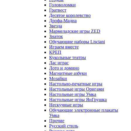
Головоломки
Гратвест
Десятое королевство
Дрофа-Мадиа
Звезда
Мармеладские игры ZED
Знаток
Обучающие наборы Lisciani
Играем вместе
КРЕП
Кукольные театры
Лас играс
Лото и домино
Магнитные азбуки
Мозайки
Настольно-печатные игры
Настольные игры Оригами
Настольные игры Умка
Настольные игры ЯиГрушка
Нескучные игры
Обучающие электронные плакаты
Умка
Прочие
Русский стиль