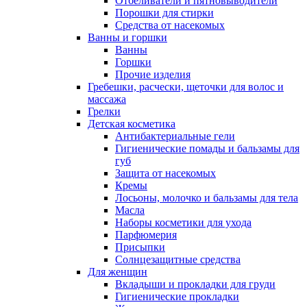
Отбеливатели и пятновыводители
Порошки для стирки
Средства от насекомых
Ванны и горшки
Ванны
Горшки
Прочие изделия
Гребешки, расчески, щеточки для волос и
массажа
Грелки
Детская косметика
Антибактериальные гели
Гигиенические помады и бальзамы для
губ
Защита от насекомых
Кремы
Лосьоны, молочко и бальзамы для тела
Масла
Наборы косметики для ухода
Парфюмерия
Присыпки
Солнцезащитные средства
Для женщин
Вкладыши и прокладки для груди
Гигиенические прокладки