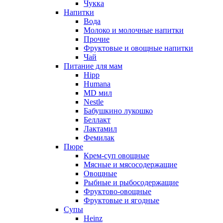
Чукка
Напитки
Вода
Молоко и молочные напитки
Прочие
Фруктовые и овощные напитки
Чай
Питание для мам
Hipp
Humana
MD мил
Nestle
Бабушкино лукошко
Беллакт
Лактамил
Фемилак
Пюре
Крем-суп овощные
Мясные и мясосодержащие
Овощные
Рыбные и рыбосодержащие
Фруктово-овощные
Фруктовые и ягодные
Супы
Heinz