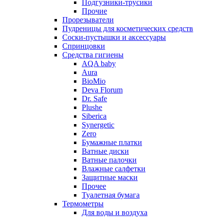
Подгузники-трусики
Прочие
Прорезыватели
Пудреницы для косметических средств
Соски-пустышки и аксессуары
Спринцовки
Средства гигиены
AQA baby
Aura
BioMio
Deva Florum
Dr. Safe
Plushe
Siberica
Synergetic
Zero
Бумажные платки
Ватные диски
Ватные палочки
Влажные салфетки
Защитные маски
Прочее
Туалетная бумага
Термометры
Для воды и воздуха