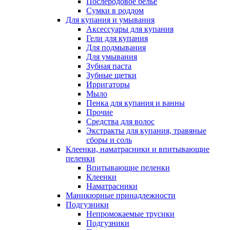
Послеродовое белье
Сумки в роддом
Для купания и умывания
Аксессуары для купания
Гели для купания
Для подмывания
Для умывания
Зубная паста
Зубные щетки
Ирригаторы
Мыло
Пенка для купания и ванны
Прочие
Средства для волос
Экстракты для купания, травяные
сборы и соль
Клеенки, наматрасники и впитывающие
пеленки
Впитывающие пеленки
Клеенки
Наматрасники
Маникюрные принадлежности
Подгузники
Непромокаемые трусики
Подгузники