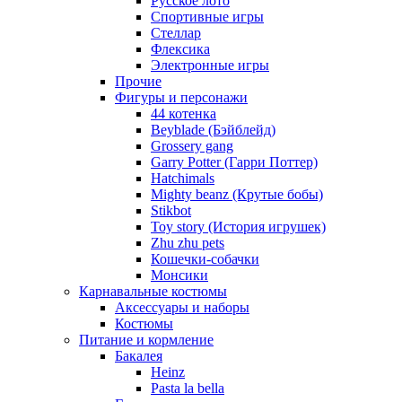
Русское лото
Спортивные игры
Стеллар
Флексика
Электронные игры
Прочие
Фигуры и персонажи
44 котенка
Beyblade (Бэйблейд)
Grossery gang
Garry Potter (Гарри Поттер)
Hatchimals
Mighty beanz (Крутые бобы)
Stikbot
Toy story (История игрушек)
Zhu zhu pets
Кошечки-собачки
Монсики
Карнавальные костюмы
Аксессуары и наборы
Костюмы
Питание и кормление
Бакалея
Heinz
Pasta la bella