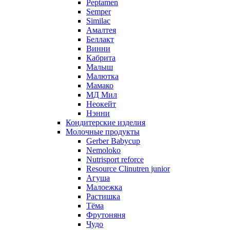
Peptamen
Semper
Similac
Амалтея
Беллакт
Винни
Кабрита
Малыш
Малютка
Мамако
МД Мил
Неокейт
Нэнни
Кондитерские изделия
Молочные продукты
Gerber Babycup
Nemoloko
Nutrisport reforce
Resource Clinutren junior
Агуша
Малоежка
Растишка
Тёма
Фрутоняня
Чудо