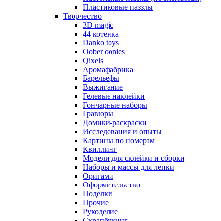
Пластиковые паззлы
Творчество
3D magic
44 котенка
Danko toys
Oober oonies
Qixels
Аромафабрика
Барельефы
Выжигание
Гелевые наклейки
Гончарные наборы
Гравюры
Домики-раскраски
Исследования и опыты
Картины по номерам
Квиллинг
Модели для склейки и сборки
Наборы и массы для лепки
Оригами
Оформительство
Поделки
Прочие
Рукоделие
Скрапбукинг