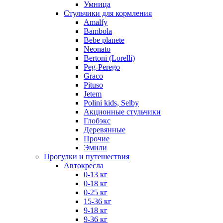
Умница
Стульчики для кормления
Amalfy
Bambola
Bebe planete
Neonato
Bertoni (Lorelli)
Peg-Perego
Graco
Pituso
Jetem
Polini kids, Selby
Акционные стульчики
Глобэкс
Деревянные
Прочие
Эмили
Прогулки и путешествия
Автокресла
0-13 кг
0-18 кг
0-25 кг
15-36 кг
9-18 кг
9-36 кг