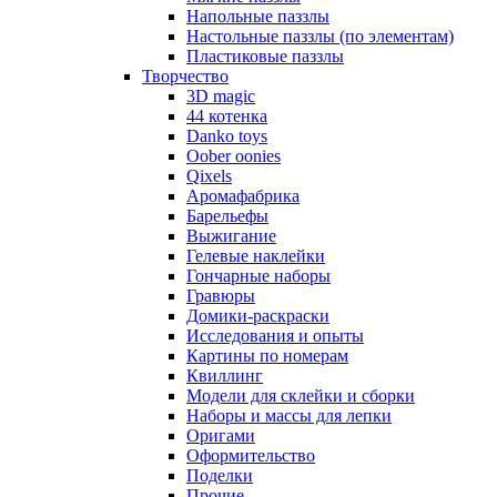
Напольные паззлы
Настольные паззлы (по элементам)
Пластиковые паззлы
Творчество
3D magic
44 котенка
Danko toys
Oober oonies
Qixels
Аромафабрика
Барельефы
Выжигание
Гелевые наклейки
Гончарные наборы
Гравюры
Домики-раскраски
Исследования и опыты
Картины по номерам
Квиллинг
Модели для склейки и сборки
Наборы и массы для лепки
Оригами
Оформительство
Поделки
Прочие