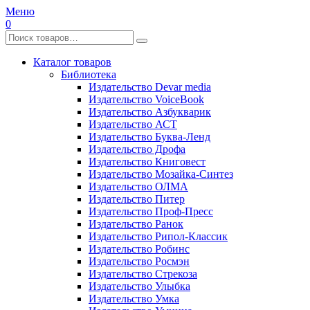
Меню
0
Каталог товаров
Библиотека
Издательство Devar media
Издательство VoiceBook
Издательство Азбукварик
Издательство АСТ
Издательство Буква-Ленд
Издательство Дрофа
Издательство Книговест
Издательство Мозайка-Синтез
Издательство ОЛМА
Издательство Питер
Издательство Проф-Пресс
Издательство Ранок
Издательство Рипол-Классик
Издательство Робинс
Издательство Росмэн
Издательство Стрекоза
Издательство Улыбка
Издательство Умка