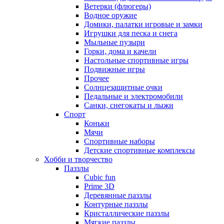
Ветерки (флюгеры)
Водное оружие
Домики, палатки игровые и замки
Игрушки для песка и снега
Мыльные пузыри
Горки, дома и качели
Настольные спортивные игры
Подвижные игры
Прочее
Солнцезащитные очки
Педальные и электромобили
Санки, снегокаты и лыжи
Спорт
Коньки
Мячи
Спортивные наборы
Детские спортивные комплексы
Хобби и творчество
Паззлы
Cubic fun
Prime 3D
Деревянные паззлы
Контурные паззлы
Кристаллические паззлы
Мягкие паззлы