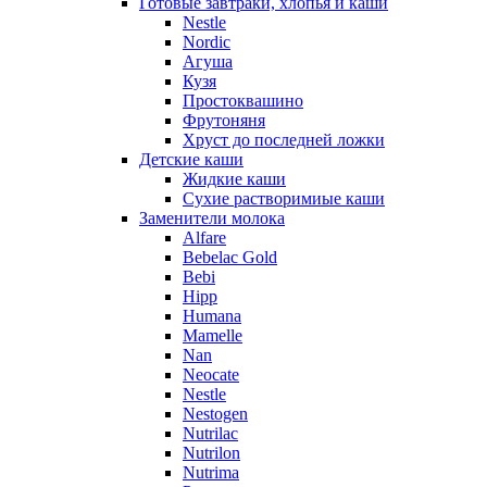
Готовые завтраки, хлопья и каши
Nestle
Nordic
Агуша
Кузя
Простоквашино
Фрутоняня
Хруст до последней ложки
Детские каши
Жидкие каши
Сухие растворимиые каши
Заменители молока
Alfare
Bebelac Gold
Bebi
Hipp
Humana
Mamelle
Nan
Neocate
Nestle
Nestogen
Nutrilac
Nutrilon
Nutrima