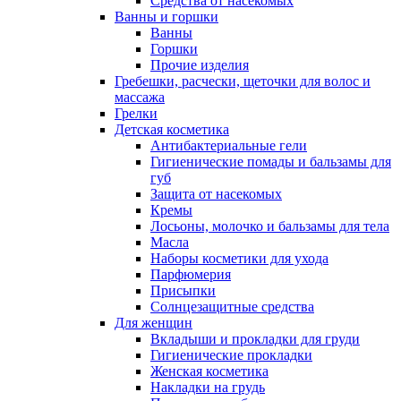
Средства от насекомых
Ванны и горшки
Ванны
Горшки
Прочие изделия
Гребешки, расчески, щеточки для волос и
массажа
Грелки
Детская косметика
Антибактериальные гели
Гигиенические помады и бальзамы для
губ
Защита от насекомых
Кремы
Лосьоны, молочко и бальзамы для тела
Масла
Наборы косметики для ухода
Парфюмерия
Присыпки
Солнцезащитные средства
Для женщин
Вкладыши и прокладки для груди
Гигиенические прокладки
Женская косметика
Накладки на грудь