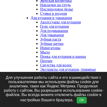
Женская косметика
Накладки на грудь
Послеродовое белье
Сумки в роддом
Для купания и умывания
Аксессуары для купания
Гели для купания
Для подмывания
Для умывания
Зубная паста
Зубные щетки
Ирригаторы
Мыло
Пенка для купания и ванны
Прочие
Средства для волос
Экстракты для купания, травяные
сборы и соль
Для улучшения работы сайта и его взаимодействия с
Клеенки, наматрасники и впитывающие
пользователями мы используем файлы cookie для
пеленки
аналитики, таких как Яндекс Метрика. Продолжая
Впитывающие пеленки
работу с сайтом, Вы разрешаете использование cookie-
Клеенки
файлов. Вы всегда можете отключить файлы cookie в
Наматрасники
Маникюрные принадлежности
настройках Вашего браузера.
ОК
Подгузники