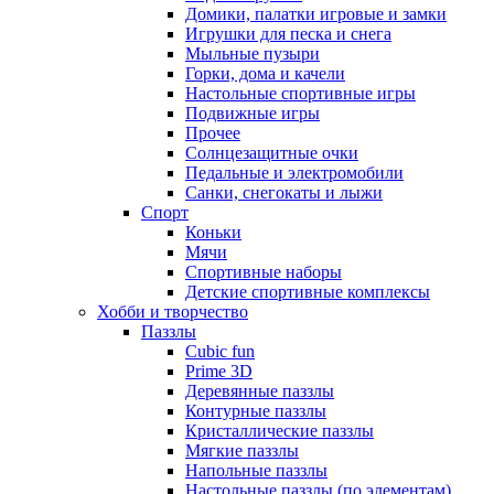
Домики, палатки игровые и замки
Игрушки для песка и снега
Мыльные пузыри
Горки, дома и качели
Настольные спортивные игры
Подвижные игры
Прочее
Солнцезащитные очки
Педальные и электромобили
Санки, снегокаты и лыжи
Спорт
Коньки
Мячи
Спортивные наборы
Детские спортивные комплексы
Хобби и творчество
Паззлы
Cubic fun
Prime 3D
Деревянные паззлы
Контурные паззлы
Кристаллические паззлы
Мягкие паззлы
Напольные паззлы
Настольные паззлы (по элементам)