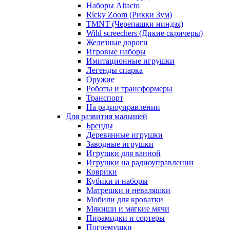
Наборы Altacto
Ricky Zoom (Рикки Зум)
TMNT (Черепашки ниндзя)
Wild screechers (Дикие скричеры)
Железные дороги
Игровые наборы
Имитационные игрушки
Легенды спарка
Оружие
Роботы и трансформеры
Транспорт
На радиоуправлении
Для развития малышей
Бренды
Деревянные игрушки
Заводные игрушки
Игрушки для ванной
Игрушки на радиоуправлении
Коврики
Кубики и наборы
Матрешки и неваляшки
Мобили для кроватки
Мякиши и мягкие мячи
Пирамидки и сортеры
Погремушки