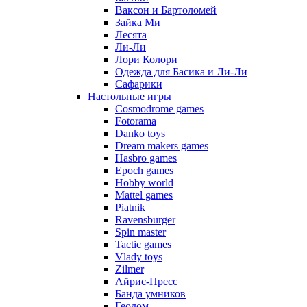
Ваксон и Бартоломей
Зайка Ми
Лесята
Ли-Ли
Лори Колори
Одежда для Басика и Ли-Ли
Сафарики
Настольные игры
Cosmodrome games
Fotorama
Danko toys
Dream makers games
Hasbro games
Epoch games
Hobby world
Mattel games
Piatnik
Ravensburger
Spin master
Tactic games
Vlady toys
Zilmer
Айрис-Пресс
Банда умников
Геодом