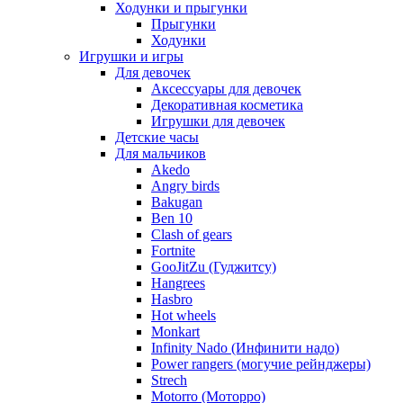
Ходунки и прыгунки
Прыгунки
Ходунки
Игрушки и игры
Для девочек
Аксессуары для девочек
Декоративная косметика
Игрушки для девочек
Детские часы
Для мальчиков
Akedo
Angry birds
Bakugan
Ben 10
Clash of gears
Fortnite
GooJitZu (Гуджитсу)
Hangrees
Hasbro
Hot wheels
Monkart
Infinity Nado (Инфинити надо)
Power rangers (могучие рейнджеры)
Strech
Motorro (Моторро)